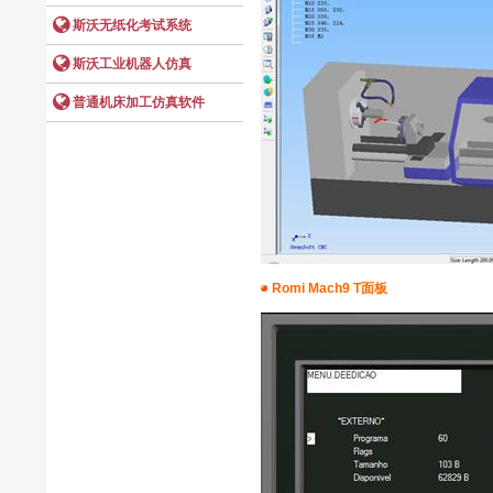
Romi Mach9 T面板