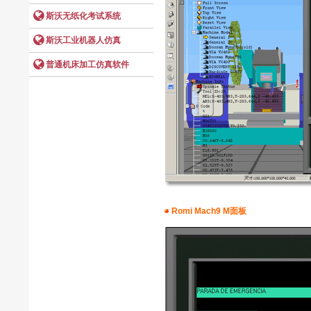
Romi Mach9 M面板