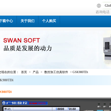
Glob
咨询电话：0
下载中心
关于我们
个人购买
您现在的位置：
首页
>
产品
>
数控加工仿真软件
> GSK980TDi
K980TDi
K980TDi