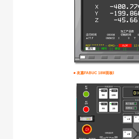
友嘉FABUC 18M面板Ⅰ