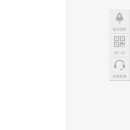
返回顶部
扫一扫
在线客服