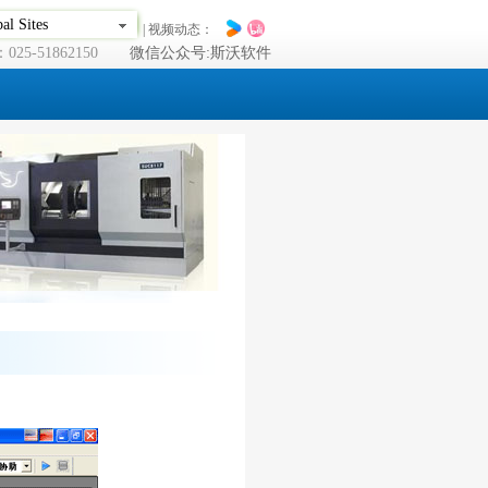
al Sites
| 视频动态：
25-51862150
微信公众号:斯沃软件