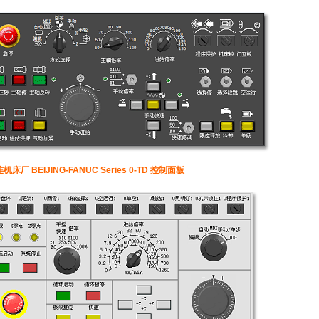
机床厂 BEIJING-FANUC Series 0-TD 控制面板